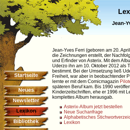
Lex
Jean-Y
Jean-Yves Ferri (geboren am 20. Apri
die Zeichnungen erstellt, der Nachfol
und Erfinder von Asterix. Mit dem Alb
Uderzo ihn am 10. Oktober 2012 als Te
bestimmt. Bei der Umsetzung ließ U
Startseite
Freiheit, war aber in beobachtender Po
lernte er mit dem Comicmagazin
Pilot
späteren Beruf kam. Bis 1990 veröffen
Neues
Kinderzeitschriften, ehe er 1996 mit 
komplettes Album herausgab.
Newsletter
Asterix-Album jetzt bestellen
Lexikon
Neue Suchanfrage
Alphabetisches Stichwortverzei
Bibliothek
Lexikon