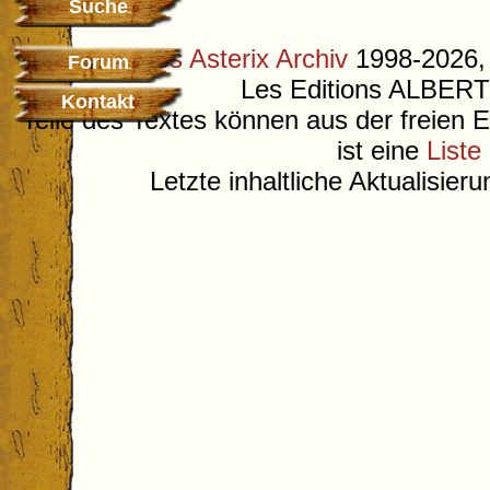
Suche
©
Deutsches Asterix Archiv
1998-2026, 
Forum
Les Editions ALB
Kontakt
Teile des Textes können aus der freien 
ist eine
Liste
Letzte inhaltliche Aktualisier