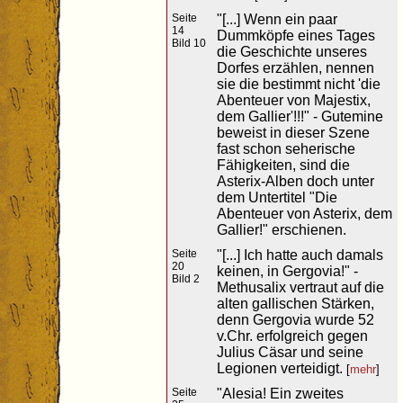
Seite
"[...] Wenn ein paar
14
Dummköpfe eines Tages
Bild 10
die Geschichte unseres
Dorfes erzählen, nennen
sie die bestimmt nicht 'die
Abenteuer von Majestix,
dem Gallier'!!!" - Gutemine
beweist in dieser Szene
fast schon seherische
Fähigkeiten, sind die
Asterix-Alben doch unter
dem Untertitel "Die
Abenteuer von Asterix, dem
Gallier!" erschienen.
Seite
"[...] Ich hatte auch damals
20
keinen, in Gergovia!" -
Bild 2
Methusalix vertraut auf die
alten gallischen Stärken,
denn Gergovia wurde 52
v.Chr. erfolgreich gegen
Julius Cäsar und seine
Legionen verteidigt.
[
mehr
]
Seite
"Alesia! Ein zweites