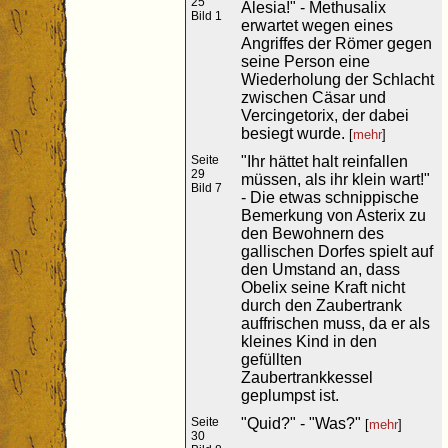
25
Alesia!" - Methusalix
Bild 1
erwartet wegen eines
Angriffes der Römer gegen
seine Person eine
Wiederholung der Schlacht
zwischen Cäsar und
Vercingetorix, der dabei
besiegt wurde.
[
mehr
]
Seite
"Ihr hättet halt reinfallen
29
müssen, als ihr klein wart!"
Bild 7
- Die etwas schnippische
Bemerkung von Asterix zu
den Bewohnern des
gallischen Dorfes spielt auf
den Umstand an, dass
Obelix seine Kraft nicht
durch den Zaubertrank
auffrischen muss, da er als
kleines Kind in den
gefüllten
Zaubertrankkessel
geplumpst ist.
Seite
"Quid?" - "Was?"
[
mehr
]
30