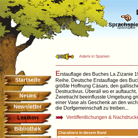
Sprachspiel
Hauptseite
Sprachspiele
Asterix in Spanien
E
rstauflage des Buches La Zizanie 
Startseite
Reihe. Deutsche Erstauflage des Buc
größte Hoffnung Cäsars, den gallische
Destructivus. Überall wo er auftaucht,
Neues
Zwietracht beeinflusste Umgebung grün
einer Vase als Geschenk an den wicht
Newsletter
die Dorfgemeinschaft zu treiben...
Lexikon
Veröffentlichungen & Nachdruck
Bibliothek
Charaktere in diesem Band