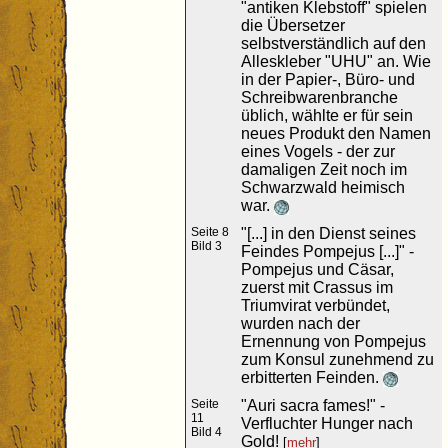
"antiken Klebstoff" spielen
die Übersetzer
selbstverständlich auf den
Alleskleber "UHU" an. Wie
in der Papier-, Büro- und
Schreibwarenbranche
üblich, wählte er für sein
neues Produkt den Namen
eines Vogels - der zur
damaligen Zeit noch im
Schwarzwald heimisch
war.
Seite 8
"[...] in den Dienst seines
Bild 3
Feindes Pompejus [...]" -
Pompejus und Cäsar,
zuerst mit Crassus im
Triumvirat verbündet,
wurden nach der
Ernennung von Pompejus
zum Konsul zunehmend zu
erbitterten Feinden.
Seite
"Auri sacra fames!" -
11
Verfluchter Hunger nach
Bild 4
Gold!
[
mehr
]