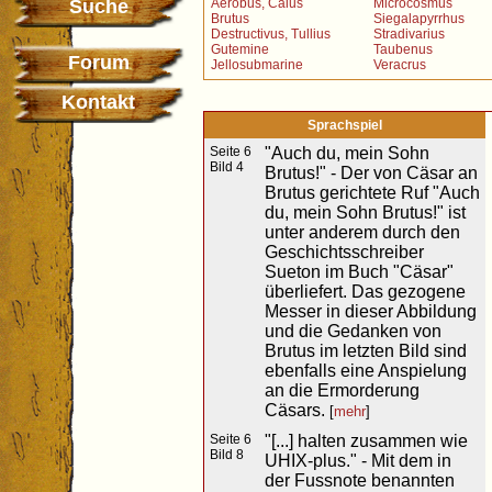
Suche
Aerobus, Caius
Microcosmus
Brutus
Siegalapyrrhus
Destructivus, Tullius
Stradivarius
Gutemine
Taubenus
Forum
Jellosubmarine
Veracrus
Kontakt
Sprachspiel
Seite 6
"Auch du, mein Sohn
Bild 4
Brutus!" - Der von Cäsar an
Brutus gerichtete Ruf "Auch
du, mein Sohn Brutus!" ist
unter anderem durch den
Geschichtsschreiber
Sueton im Buch "Cäsar"
überliefert. Das gezogene
Messer in dieser Abbildung
und die Gedanken von
Brutus im letzten Bild sind
ebenfalls eine Anspielung
an die Ermorderung
Cäsars.
[
mehr
]
Seite 6
"[...] halten zusammen wie
Bild 8
UHIX-plus." - Mit dem in
der Fussnote benannten