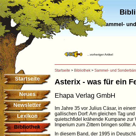
Bibl
Sammel- und
...vorheriger Artikel
Startseite
>
Bibliothek
>
Sammel- und Sonderbä
Startseite
Asterix - was für ein F
Neues
Ehapa Verlag GmbH
Newsletter
Im Jahre 35 vor Julius Cäsar, in ein
gallischen Dorf: Am gleichen Tag un
Lexikon
quietschfidel krähende Kumpane zur 
Imperium zum Zittern bringen sollte: A
Bibliothek
In diesem Band, der 1995 in Deutschl