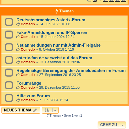
…
Themen
Deutschsprachiges Asterix-Forum
Comedix
«
14. Juni 2025 10:08
Fake-Anmeldungen und IP-Sperren
Comedix
«
15. Januar 2024 12:34
Neuanmeldungen nur mit Admin-Freigabe
Comedix
«
9. Oktober 2019 17:10
asterix-fan.de verweist auf das Forum
Comedix
«
13. Dezember 2016 20:36
Regelmäßge Bereinigung der Anmeldedaten im Forum
Comedix
«
27. September 2016 23:25
Forumränge
Comedix
«
29. Dezember 2015 11:55
Hilfe zum Forum
Comedix
«
7. Juni 2004 15:24
NEUES THEMA
7 Themen • Seite
1
von
1
GEHE ZU