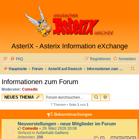
AsterIX - Asterix Information eXchange
FAQ
Registrieren
Anmelden
S
Hauptseite
Forum
AsterIX auf Deutsch
Informationen zum Forum
u
Informationen zum Forum
c
Moderator:
Comedix
h
SUCHE
ERWEITERTE 
NEUES THEMA
e
7 Themen • Seite
1
von
1
Bekanntmachungen
Neuvorstellungen - neue Mitglieder im Forum
Comedix
«
29. März 2026 20:08
Verfasst in
Außerhalb Galliens
Antworten:
298
1
17
18
19
20