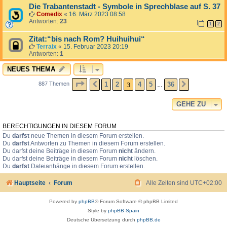
Die Trabantenstadt - Symbole in Sprechblase auf S. 37
Comedix
«
16. März 2023 08:58
Antworten:
23
1
2
Zitat:“bis nach Rom? Huihuihui“
Terraix
«
15. Februar 2023 20:19
Antworten:
1
NEUES THEMA
SEITE
3
VON
36
3
1
2
4
5
36
887 Themen
VORHERIGE
NÄCHSTE
…
GEHE ZU
BERECHTIGUNGEN IN DIESEM FORUM
Du
darfst
neue Themen in diesem Forum erstellen.
Du
darfst
Antworten zu Themen in diesem Forum erstellen.
Du darfst deine Beiträge in diesem Forum
nicht
ändern.
Du darfst deine Beiträge in diesem Forum
nicht
löschen.
Du
darfst
Dateianhänge in diesem Forum erstellen.
Hauptseite
Forum
Alle Zeiten sind
UTC+02:00
Powered by
phpBB
® Forum Software © phpBB Limited
Style by
phpBB Spain
Deutsche Übersetzung durch
phpBB.de