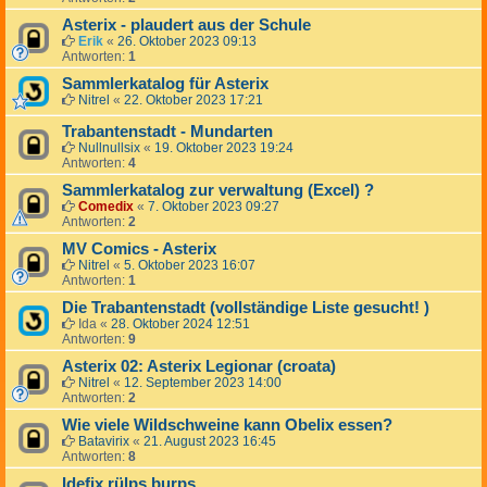
Asterix - plaudert aus der Schule
Erik
«
26. Oktober 2023 09:13
Antworten:
1
Sammlerkatalog für Asterix
Nitrel
«
22. Oktober 2023 17:21
Trabantenstadt - Mundarten
Nullnullsix
«
19. Oktober 2023 19:24
Antworten:
4
Sammlerkatalog zur verwaltung (Excel) ?
Comedix
«
7. Oktober 2023 09:27
Antworten:
2
MV Comics - Asterix
Nitrel
«
5. Oktober 2023 16:07
Antworten:
1
Die Trabantenstadt (vollständige Liste gesucht! )
Ida
«
28. Oktober 2024 12:51
Antworten:
9
Asterix 02: Asterix Legionar (croata)
Nitrel
«
12. September 2023 14:00
Antworten:
2
Wie viele Wildschweine kann Obelix essen?
Batavirix
«
21. August 2023 16:45
Antworten:
8
Idefix rülps burps