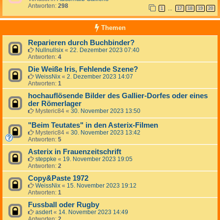
Antworten:
298
1
17
18
19
20
…
Themen
Reparieren durch Buchbinder?
Nullnullsix
«
22. Dezember 2023 07:40
Antworten:
4
Die Weiße Iris, Fehlende Szene?
WeissNix
«
2. Dezember 2023 14:07
Antworten:
1
hochauflösende Bilder des Gallier-Dorfes oder eines
der Römerlager
Mysteric84
«
30. November 2023 13:50
"Beim Teutates" in den Asterix-Filmen
Mysteric84
«
30. November 2023 13:42
Antworten:
5
Asterix in Frauenzeitschrift
steppke
«
19. November 2023 19:05
Antworten:
2
Copy&Paste 1972
WeissNix
«
15. November 2023 19:12
Antworten:
1
Fussball oder Rugby
asdert
«
14. November 2023 14:49
Antworten:
2