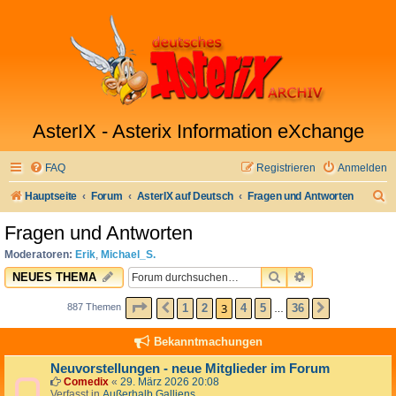
AsterIX - Asterix Information eXchange
FAQ
Registrieren
Anmelden
S
Hauptseite
Forum
AsterIX auf Deutsch
Fragen und Antworten
u
Fragen und Antworten
c
Moderatoren:
Erik
,
Michael_S.
h
SUCHE
ERWEITERTE 
NEUES THEMA
e
SEITE
3
VON
36
3
1
2
4
5
36
887 Themen
VORHERIGE
NÄCHSTE
…
Bekanntmachungen
Neuvorstellungen - neue Mitglieder im Forum
Comedix
«
29. März 2026 20:08
Verfasst in
Außerhalb Galliens