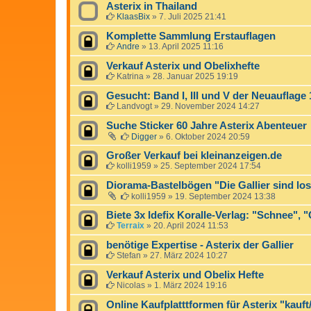
Asterix in Thailand
KlaasBix
»
7. Juli 2025 21:41
Komplette Sammlung Erstauflagen
Andre
»
13. April 2025 11:16
Verkauf Asterix und Obelixhefte
Katrina
»
28. Januar 2025 19:19
Gesucht: Band I, III und V der Neuauflage
Landvogt
»
29. November 2024 14:27
Suche Sticker 60 Jahre Asterix Abenteuer
Digger
»
6. Oktober 2024 20:59
Großer Verkauf bei kleinanzeigen.de
kolli1959
»
25. September 2024 17:54
Diorama-Bastelbögen "Die Gallier sind los.
kolli1959
»
19. September 2024 13:38
Biete 3x Idefix Koralle-Verlag: "Schnee", 
Terraix
»
20. April 2024 11:53
benötige Expertise - Asterix der Gallier
Stefan
»
27. März 2024 10:27
Verkauf Asterix und Obelix Hefte
Nicolas
»
1. März 2024 19:16
Online Kaufplatttformen für Asterix "kauft