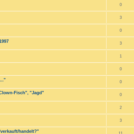
0
3
0
 1997
3
1
0
.."
0
"Clown-Fisch", "Jagd"
0
2
3
/verkauft/handelt?"
11