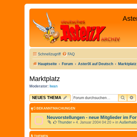
Aste
Schnellzugriff
FAQ
Hauptseite
Forum
AsterIX auf Deutsch
Marktplatz
Marktplatz
Moderator:
Iwan
SUCH
E
NEUES THEMA
BEKANNTMACHUNGEN
Neuvorstellungen - neue Mitglieder im Fo
Thunder
»
4. Januar 2004 04:20
» in
Außerhalb
THEMEN