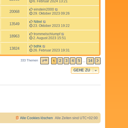
6. Februar 2024 13:21
einstein2000
20068
29. Oktober 2023 09:26
Nitrel
13549
23. Oktober 2023 19:22
trommelschlumpf
18963
2. August 2023 15:51
bdhk
13824
26. Februar 2023 19:31
SEITE
1
VON
14
1
2
3
4
5
14
333 Themen
NÄCHSTE
…
GEHE ZU
Alle Cookies löschen
Alle Zeiten sind
UTC+02:00