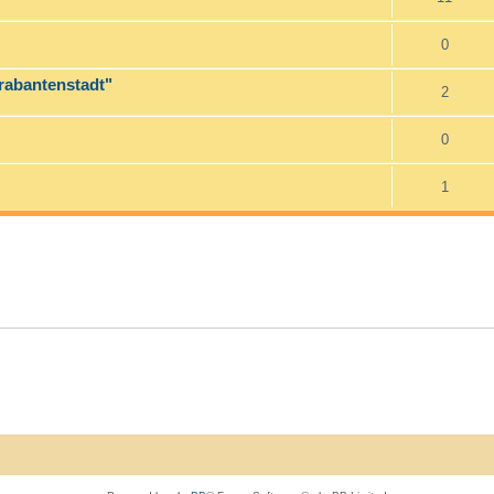
0
Trabantenstadt"
2
0
1