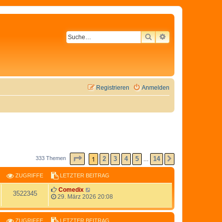
SUCHE
ERWEITERTE SU
Registrieren
Anmelden
SEITE
1
VON
14
1
2
3
4
5
14
333 Themen
NÄCHSTE
…
ZUGRIFFE
LETZTER BEITRAG
Comedix
3522345
29. März 2026 20:08
ZUGRIFFE
LETZTER BEITRAG