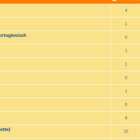
4
1
ortugiesisch
0
1
1
0
1
0
8
ette)
10