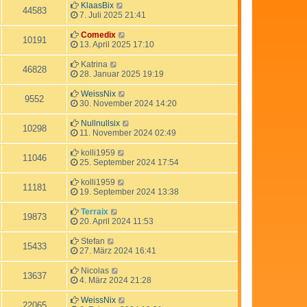
KlaasBix
44583
7. Juli 2025 21:41
Comedix
10191
13. April 2025 17:10
Katrina
46828
28. Januar 2025 19:19
WeissNix
9552
30. November 2024 14:20
Nullnullsix
10298
11. November 2024 02:49
kolli1959
11046
25. September 2024 17:54
kolli1959
11181
19. September 2024 13:38
Terraix
19873
20. April 2024 11:53
Stefan
15433
27. März 2024 16:41
Nicolas
13637
4. März 2024 21:28
WeissNix
22065