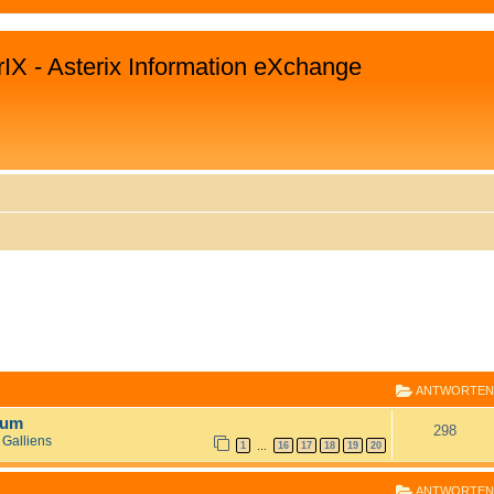
rIX - Asterix Information eXchange
E
RWEITERTE SUCHE
ANTWORTEN
rum
298
 Galliens
1
16
17
18
19
20
…
ANTWORTEN