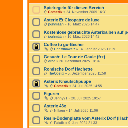
Spielregeln für diesen Bereich
Comedix
»
24. November 2009 16:31
Asterix Et Cleopatre de luxe
jouhmään
»
16. März 2026 14:47
Kostenlose gebrauchte Asterixalben auf p
jouhmään
»
16. März 2026 14:42
Coffee to go-Becher
Christinawalz
»
14. Februar 2026 11:19
Gesuch: Le Tour de Gaule (frz)
Arnd
»
26. Dezember 2025 18:34
Romische Dorf Hachette
TheObelix
»
5. Dezember 2025 11:58
Asterix Knautschpuppe
Comedix
»
24. Juli 2025 14:55
Figuren
Jenny91
»
20. Juli 2025 19:57
Asterix 43x
Nilkem
»
14. Juli 2025 11:06
Resin-Bodenplatte vom Asterix Dorf (Hach
Patatix
»
9. Juni 2024 21:33