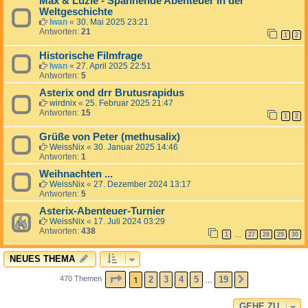
Max & Luzie - Spannende Abenteuer in der
Weltgeschichte
Iwan
«
30. Mai 2025 23:21
Antworten:
21
1
2
Historische Filmfrage
Iwan
«
27. April 2025 22:51
Antworten:
5
Asterix ond drr Brutusrapidus
wirdnix
«
25. Februar 2025 21:47
Antworten:
15
1
2
Grüße von Peter (methusalix)
WeissNix
«
30. Januar 2025 14:46
Antworten:
1
Weihnachten ...
WeissNix
«
27. Dezember 2024 13:17
Antworten:
5
Asterix-Abenteuer-Turnier
WeissNix
«
17. Juli 2024 03:29
Antworten:
438
1
27
28
29
30
…
NEUES THEMA
SEITE
1
VON
19
1
2
3
4
5
19
470 Themen
NÄCHSTE
…
GEHE ZU