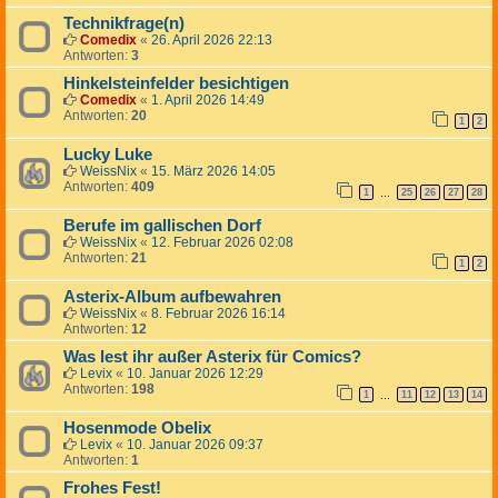
Technikfrage(n)
Comedix
«
26. April 2026 22:13
Antworten:
3
Hinkelsteinfelder besichtigen
Comedix
«
1. April 2026 14:49
Antworten:
20
1
2
Lucky Luke
WeissNix
«
15. März 2026 14:05
Antworten:
409
1
25
26
27
28
…
Berufe im gallischen Dorf
WeissNix
«
12. Februar 2026 02:08
Antworten:
21
1
2
Asterix-Album aufbewahren
WeissNix
«
8. Februar 2026 16:14
Antworten:
12
Was lest ihr außer Asterix für Comics?
Levix
«
10. Januar 2026 12:29
Antworten:
198
1
11
12
13
14
…
Hosenmode Obelix
Levix
«
10. Januar 2026 09:37
Antworten:
1
Frohes Fest!