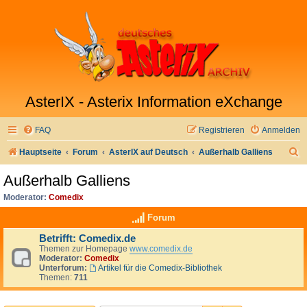
AsterIX - Asterix Information eXchange
FAQ
Registrieren
Anmelden
S
Hauptseite
Forum
AsterIX auf Deutsch
Außerhalb Galliens
u
Außerhalb Galliens
c
Moderator:
Comedix
h
Forum
e
Betrifft: Comedix.de
Themen zur Homepage
www.comedix.de
Moderator:
Comedix
Unterforum:
Artikel für die Comedix-Bibliothek
Themen:
711