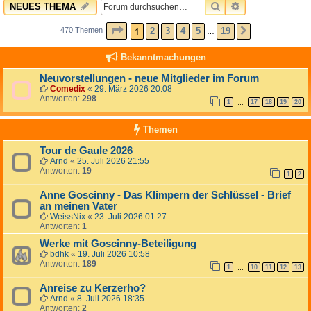
SUCHE
ERWEITERTE 
NEUES THEMA
SEITE
1
VON
19
1
2
3
4
5
19
470 Themen
NÄCHSTE
…
Bekanntmachungen
Neuvorstellungen - neue Mitglieder im Forum
Comedix
«
29. März 2026 20:08
Antworten:
298
1
17
18
19
20
…
Themen
Tour de Gaule 2026
Arnd
«
25. Juli 2026 21:55
Antworten:
19
1
2
Anne Goscinny - Das Klimpern der Schlüssel - Brief
an meinen Vater
WeissNix
«
23. Juli 2026 01:27
Antworten:
1
Werke mit Goscinny-Beteiligung
bdhk
«
19. Juli 2026 10:58
Antworten:
189
1
10
11
12
13
…
Anreise zu Kerzerho?
Arnd
«
8. Juli 2026 18:35
Antworten:
2