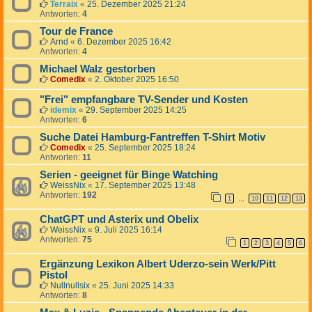
Terraix
«
25. Dezember 2025 21:24
Antworten:
4
Tour de France
Arnd
«
6. Dezember 2025 16:42
Antworten:
4
Michael Walz gestorben
Comedix
«
2. Oktober 2025 16:50
"Frei" empfangbare TV-Sender und Kosten
idemix
«
29. September 2025 14:25
Antworten:
6
Suche Datei Hamburg-Fantreffen T-Shirt Motiv
Comedix
«
25. September 2025 18:24
Antworten:
11
Serien - geeignet für Binge Watching
WeissNix
«
17. September 2025 13:48
Antworten:
192
1
10
11
12
13
…
ChatGPT und Asterix und Obelix
WeissNix
«
9. Juli 2025 16:14
Antworten:
75
1
2
3
4
5
6
Ergänzung Lexikon Albert Uderzo-sein Werk/Pitt
Pistol
Nullnullsix
«
25. Juni 2025 14:33
Antworten:
8