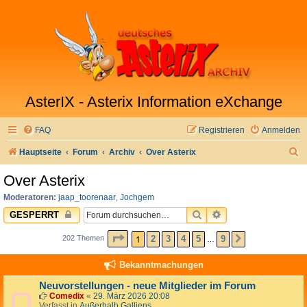
AsterIX - Asterix Information eXchange
FAQ
Registrieren
Anmelden
S
Hauptseite
Forum
Archiv
Over Asterix
u
Over Asterix
c
Moderatoren:
jaap_toorenaar
,
Jochgem
h
SUCHE
ERWEITERTE SUC
GESPERRT
e
SEITE
1
VON
9
1
2
3
4
5
9
202 Themen
NÄCHSTE
…
Bekanntmachungen
Neuvorstellungen - neue Mitglieder im Forum
Comedix
«
29. März 2026 20:08
Verfasst in
Außerhalb Galliens