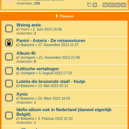
Antworten:
298
1
17
18
19
20
…
Themen
Weinig actie
Hans
«
2. Juni 2025 16:06
Antworten:
2
Panini - Asterix - De reisavonturen
Batavirix
«
27. Dezember 2023 11:37
Album 40
Jochgem
«
21. November 2023 21:58
Antworten:
8
Keltische vertalingen
Jochgem
«
5. August 2023 17:33
Lutetia die bruisende stad! - foutje
Batavirix
«
13. Mai 2023 20:12
Xynix
Batavirix
«
20. März 2022 16:55
Antworten:
1
Idefix-album ook in Nederland (danwel eigenlijk
België)
Batavirix
«
3. Februar 2022 22:42
Antworten:
1