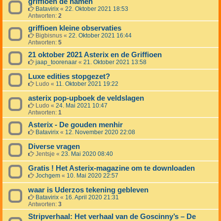
griffioen de namen
Batavirix
«
22. Oktober 2021 18:53
Antworten:
2
griffioen kleine observaties
Bigbisnus
«
22. Oktober 2021 16:44
Antworten:
5
21 oktober 2021 Asterix en de Griffioen
jaap_toorenaar
«
21. Oktober 2021 13:58
Luxe edities stopgezet?
Ludo
«
11. Oktober 2021 19:22
asterix pop-upboek de veldslagen
Ludo
«
24. Mai 2021 10:47
Antworten:
1
Asterix - De gouden menhir
Batavirix
«
12. November 2020 22:08
Diverse vragen
Jentsje
«
23. Mai 2020 08:40
Gratis ! Het Asterix-magazine om te downloaden
Jochgem
«
10. Mai 2020 22:57
waar is Uderzos tekening gebleven
Batavirix
«
16. April 2020 21:31
Antworten:
3
Stripverhaal: Het verhaal van de Goscinny’s – De