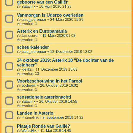
geboorte van een Galliër
Batavirix
«
16. April 2020 21:29
Vanmorgen is Uderzo overleden
jaap_toorenaar
«
24. März 2020 15:29
Antworten:
1
Asterix en Europamania
Jamesurer
«
11. März 2020 01:03
Antworten:
1
scheurkalender
jaap_toorenaar
«
13. Dezember 2019 12:02
24 oktober 2019: Asterix 38 "De dochter van de
veldheer"
Idefiks
«
11. Dezember 2019 15:03
Antworten:
13
Voorbeschouwing in het Parool
Jochgem
«
26. Oktober 2019 16:02
Antworten:
1
sensationele asterixnacht!
Batavirix
«
26. Oktober 2019 14:55
Antworten:
1
Landen in Asterix
Phamelink
«
8. September 2019 14:32
Plaatje Ronde van Gallië?
WeissNix
«
11. Mai 2019 14:45