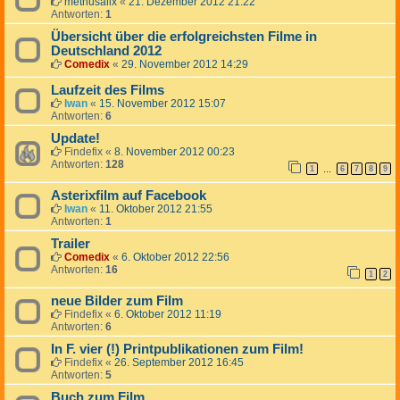
methusalix
«
21. Dezember 2012 21:22
Antworten:
1
Übersicht über die erfolgreichsten Filme in
Deutschland 2012
Comedix
«
29. November 2012 14:29
Laufzeit des Films
Iwan
«
15. November 2012 15:07
Antworten:
6
Update!
Findefix
«
8. November 2012 00:23
Antworten:
128
1
6
7
8
9
…
Asterixfilm auf Facebook
Iwan
«
11. Oktober 2012 21:55
Antworten:
1
Trailer
Comedix
«
6. Oktober 2012 22:56
Antworten:
16
1
2
neue Bilder zum Film
Findefix
«
6. Oktober 2012 11:19
Antworten:
6
In F. vier (!) Printpublikationen zum Film!
Findefix
«
26. September 2012 16:45
Antworten:
5
Buch zum Film