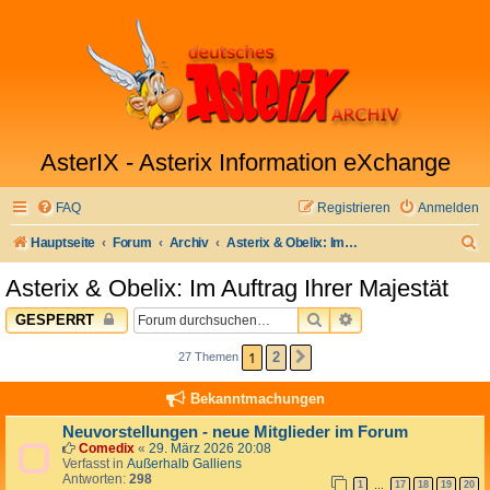
AsterIX - Asterix Information eXchange
FAQ
Registrieren
Anmelden
S
Hauptseite
Forum
Archiv
Asterix & Obelix: Im Auftrag Ihrer Majestät
u
Asterix & Obelix: Im Auftrag Ihrer Majestät
c
SUCHE
ERWEITERTE SUC
GESPERRT
h
e
1
2
27 Themen
NÄCHSTE
Bekanntmachungen
Neuvorstellungen - neue Mitglieder im Forum
Comedix
«
29. März 2026 20:08
Verfasst in
Außerhalb Galliens
Antworten:
298
1
17
18
19
20
…