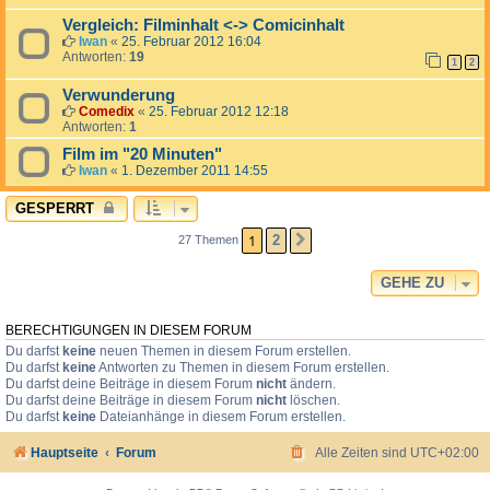
Vergleich: Filminhalt <-> Comicinhalt
Iwan
«
25. Februar 2012 16:04
Antworten:
19
1
2
Verwunderung
Comedix
«
25. Februar 2012 12:18
Antworten:
1
Film im "20 Minuten"
Iwan
«
1. Dezember 2011 14:55
GESPERRT
1
2
27 Themen
NÄCHSTE
GEHE ZU
BERECHTIGUNGEN IN DIESEM FORUM
Du darfst
keine
neuen Themen in diesem Forum erstellen.
Du darfst
keine
Antworten zu Themen in diesem Forum erstellen.
Du darfst deine Beiträge in diesem Forum
nicht
ändern.
Du darfst deine Beiträge in diesem Forum
nicht
löschen.
Du darfst
keine
Dateianhänge in diesem Forum erstellen.
Hauptseite
Forum
Alle Zeiten sind
UTC+02:00