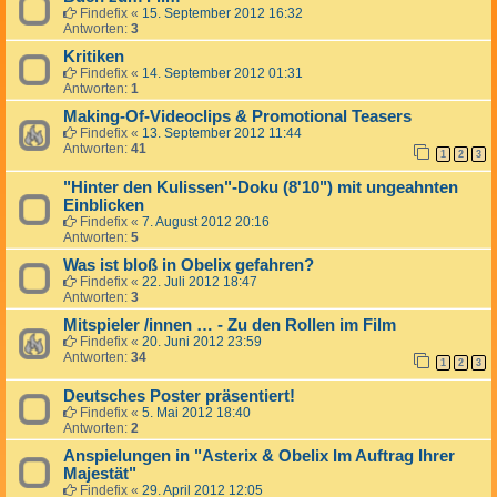
Findefix
«
15. September 2012 16:32
Antworten:
3
Kritiken
Findefix
«
14. September 2012 01:31
Antworten:
1
Making-Of-Videoclips & Promotional Teasers
Findefix
«
13. September 2012 11:44
Antworten:
41
1
2
3
"Hinter den Kulissen"-Doku (8'10") mit ungeahnten
Einblicken
Findefix
«
7. August 2012 20:16
Antworten:
5
Was ist bloß in Obelix gefahren?
Findefix
«
22. Juli 2012 18:47
Antworten:
3
Mitspieler /innen … - Zu den Rollen im Film
Findefix
«
20. Juni 2012 23:59
Antworten:
34
1
2
3
Deutsches Poster präsentiert!
Findefix
«
5. Mai 2012 18:40
Antworten:
2
Anspielungen in "Asterix & Obelix Im Auftrag Ihrer
Majestät"
Findefix
«
29. April 2012 12:05