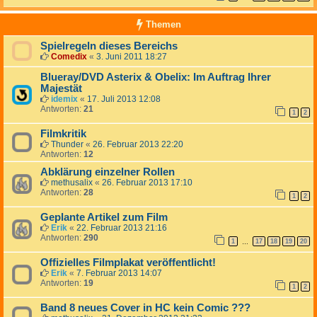
Themen
Spielregeln dieses Bereichs
Comedix
«
3. Juni 2011 18:27
Blueray/DVD Asterix & Obelix: Im Auftrag Ihrer
Majestät
idemix
«
17. Juli 2013 12:08
Antworten:
21
1
2
Filmkritik
Thunder
«
26. Februar 2013 22:20
Antworten:
12
Abklärung einzelner Rollen
methusalix
«
26. Februar 2013 17:10
Antworten:
28
1
2
Geplante Artikel zum Film
Erik
«
22. Februar 2013 21:16
Antworten:
290
1
17
18
19
20
…
Offizielles Filmplakat veröffentlicht!
Erik
«
7. Februar 2013 14:07
Antworten:
19
1
2
Band 8 neues Cover in HC kein Comic ???