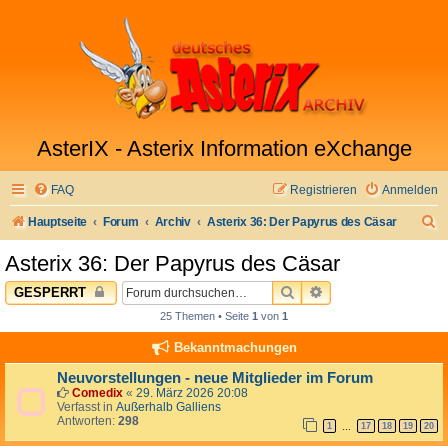
AsterIX - Asterix Information eXchange
FAQ
Registrieren
Anmelden
S
Hauptseite
Forum
Archiv
Asterix 36: Der Papyrus des Cäsar
u
Asterix 36: Der Papyrus des Cäsar
c
SUCHE
ERWEITERTE SUC
GESPERRT
h
25 Themen • Seite
1
von
1
e
Bekanntmachungen
Neuvorstellungen - neue Mitglieder im Forum
Comedix
«
29. März 2026 20:08
Verfasst in
Außerhalb Galliens
Antworten:
298
1
17
18
19
20
…