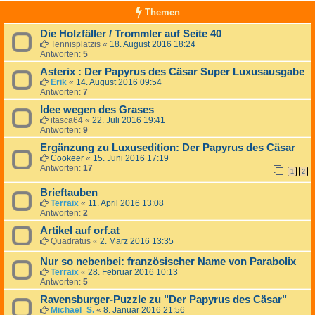
Themen
Die Holzfäller / Trommler auf Seite 40
Tennisplatzis
«
18. August 2016 18:24
Antworten:
5
Asterix : Der Papyrus des Cäsar Super Luxusausgabe
Erik
«
14. August 2016 09:54
Antworten:
7
Idee wegen des Grases
itasca64
«
22. Juli 2016 19:41
Antworten:
9
Ergänzung zu Luxusedition: Der Papyrus des Cäsar
Cookeer
«
15. Juni 2016 17:19
Antworten:
17
1
2
Brieftauben
Terraix
«
11. April 2016 13:08
Antworten:
2
Artikel auf orf.at
Quadratus
«
2. März 2016 13:35
Nur so nebenbei: französischer Name von Parabolix
Terraix
«
28. Februar 2016 10:13
Antworten:
5
Ravensburger-Puzzle zu "Der Papyrus des Cäsar"
Michael_S.
«
8. Januar 2016 21:56