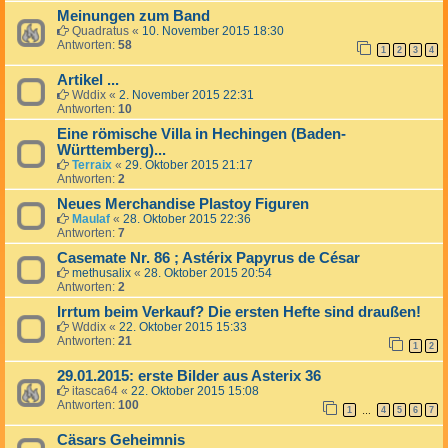
Meinungen zum Band
Quadratus
«
10. November 2015 18:30
Antworten:
58
1
2
3
4
Artikel ...
Wddix
«
2. November 2015 22:31
Antworten:
10
Eine römische Villa in Hechingen (Baden-
Württemberg)...
Terraix
«
29. Oktober 2015 21:17
Antworten:
2
Neues Merchandise Plastoy Figuren
Maulaf
«
28. Oktober 2015 22:36
Antworten:
7
Casemate Nr. 86 ; Astérix Papyrus de César
methusalix
«
28. Oktober 2015 20:54
Antworten:
2
Irrtum beim Verkauf? Die ersten Hefte sind draußen!
Wddix
«
22. Oktober 2015 15:33
Antworten:
21
1
2
29.01.2015: erste Bilder aus Asterix 36
itasca64
«
22. Oktober 2015 15:08
Antworten:
100
1
4
5
6
7
…
Cäsars Geheimnis