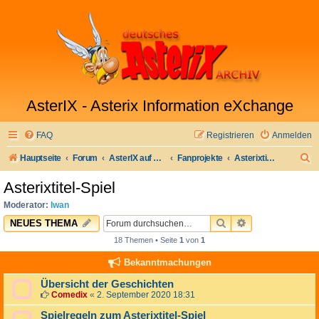
AsterIX - Asterix Information eXchange
FAQ
Registrieren
Anmelden
S
Hauptseite
Forum
AsterIX auf Deutsch
Fanprojekte
Asterixtitel-Spiel
u
Asterixtitel-Spiel
c
Moderator:
Iwan
h
SUCHE
ERWEITERTE 
NEUES THEMA
e
18 Themen • Seite
1
von
1
Bekanntmachungen
Übersicht der Geschichten
Comedix
«
2. September 2020 18:31
Spielregeln zum Asterixtitel-Spiel