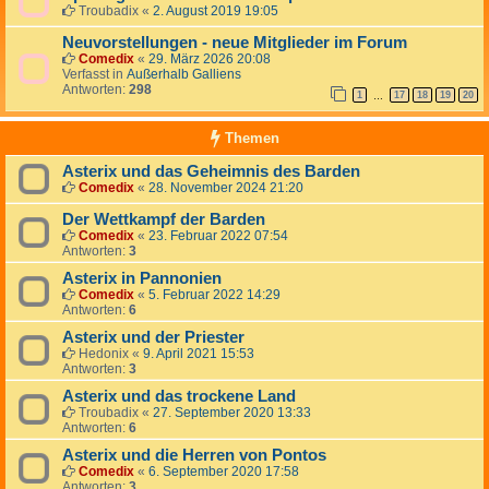
Troubadix
«
2. August 2019 19:05
Neuvorstellungen - neue Mitglieder im Forum
Comedix
«
29. März 2026 20:08
Verfasst in
Außerhalb Galliens
Antworten:
298
1
17
18
19
20
…
Themen
Asterix und das Geheimnis des Barden
Comedix
«
28. November 2024 21:20
Der Wettkampf der Barden
Comedix
«
23. Februar 2022 07:54
Antworten:
3
Asterix in Pannonien
Comedix
«
5. Februar 2022 14:29
Antworten:
6
Asterix und der Priester
Hedonix
«
9. April 2021 15:53
Antworten:
3
Asterix und das trockene Land
Troubadix
«
27. September 2020 13:33
Antworten:
6
Asterix und die Herren von Pontos
Comedix
«
6. September 2020 17:58
Antworten:
3