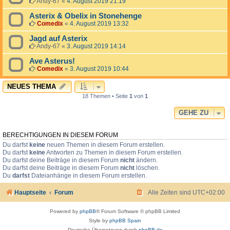
Andy-67
«
4. August 2019 21:19
Asterix & Obelix in Stonehenge
Comedix
«
4. August 2019 13:32
Jagd auf Asterix
Andy-67
«
3. August 2019 14:14
Ave Asterus!
Comedix
«
3. August 2019 10:44
NEUES THEMA
18 Themen • Seite
1
von
1
GEHE ZU
BERECHTIGUNGEN IN DIESEM FORUM
Du darfst
keine
neuen Themen in diesem Forum erstellen.
Du darfst
keine
Antworten zu Themen in diesem Forum erstellen.
Du darfst deine Beiträge in diesem Forum
nicht
ändern.
Du darfst deine Beiträge in diesem Forum
nicht
löschen.
Du
darfst
Dateianhänge in diesem Forum erstellen.
Hauptseite
Forum
Alle Zeiten sind
UTC+02:00
Powered by
phpBB
® Forum Software © phpBB Limited
Style by
phpBB Spain
Deutsche Übersetzung durch
phpBB.de