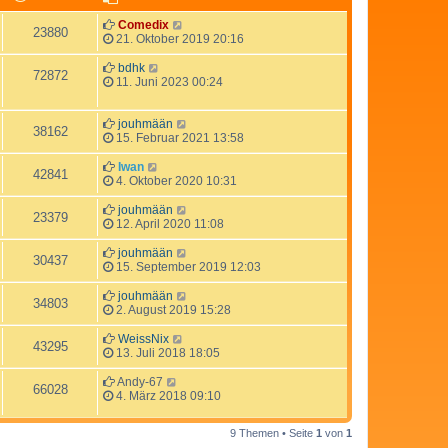
Comedix
23880
21. Oktober 2019 20:16
bdhk
72872
11. Juni 2023 00:24
jouhmään
38162
15. Februar 2021 13:58
Iwan
42841
4. Oktober 2020 10:31
jouhmään
23379
12. April 2020 11:08
jouhmään
30437
15. September 2019 12:03
jouhmään
34803
2. August 2019 15:28
WeissNix
43295
13. Juli 2018 18:05
Andy-67
66028
4. März 2018 09:10
9 Themen • Seite
1
von
1