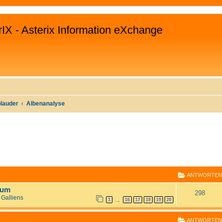
rIX - Asterix Information eXchange
plauder
Albenanalyse
E
RWEITERTE SUCHE
ANTWORTEN
rum
298
 Galliens
1
16
17
18
19
20
…
ANTWORTEN