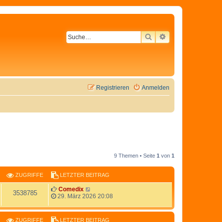
SUCHE
ERWEITERTE SU
Registrieren
Anmelden
9 Themen • Seite
1
von
1
ZUGRIFFE
LETZTER BEITRAG
Comedix
3538785
29. März 2026 20:08
ZUGRIFFE
LETZTER BEITRAG