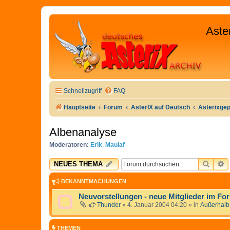
Aste
Schnellzugriff
FAQ
Hauptseite
Forum
AsterIX auf Deutsch
Asterixge
Albenanalyse
Moderatoren:
Erik
,
Maulaf
SUCH
E
NEUES THEMA
BEKANNTMACHUNGEN
Neuvorstellungen - neue Mitglieder im Fo
Thunder
»
4. Januar 2004 04:20
» in
Außerhalb
THEMEN