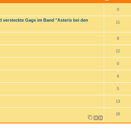
0
d versteckte Gags im Band "Asterix bei den
11
8
12
0
6
5
13
18
1
2