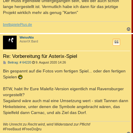
Der muss irgendwie untergegangen sein, weil der auch schon
lange hergestellt ist. Vermutlich habe ich dann für das jetztige
Projekt wirklich mehr als genug "Karten"
brettspielePlus.de
c
WeissNix
AsterIX Bard
Re: Vorbereitung für Asterix-Spiel
B
Beitrag: # 64220
9. August 2020 14:26
e
i
Bin gespannt auf die Fotos vom fertigen Spiel... oder den fertigen
t
Spielen
r
a
g
BTW, habt Ihr Eure Malefiz-Version eigentlich mal Ravensburger
vorgestellt?
Sagaland wäre auch mal eine Umsetzung wert - statt Tannen dann
Hinkelsteine, unter denen die Symbole angebracht wären, das
Spielfeld dann Carnac, und als Ziel das Dorf.
Wo Unrecht zu Recht wird, wird Widerstand zur Pflicht!
#FreeBaud #FreeDoğru