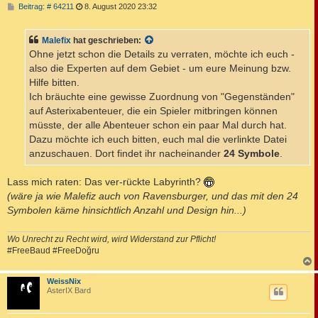
B
Beitrag: # 64211
8. August 2020 23:32
e
i
t
Malefix
hat geschrieben:
r
a
Ohne jetzt schon die Details zu verraten, möchte ich euch -
g
also die Experten auf dem Gebiet - um eure Meinung bzw.
Hilfe bitten.
Ich bräuchte eine gewisse Zuordnung von "Gegenständen"
auf Asterixabenteuer, die ein Spieler mitbringen können
müsste, der alle Abenteuer schon ein paar Mal durch hat.
Dazu möchte ich euch bitten, euch mal die verlinkte Datei
anzuschauen. Dort findet ihr nacheinander
24 Symbole
.
Lass mich raten: Das ver-rückte Labyrinth?
(wäre ja wie Malefiz auch von Ravensburger, und das mit den 24
Symbolen käme hinsichtlich Anzahl und Design hin...)
Wo Unrecht zu Recht wird, wird Widerstand zur Pflicht!
#FreeBaud #FreeDoğru
c
WeissNix
AsterIX Bard