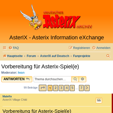
AsterIX - Asterix Information eXchange
FAQ
Registrieren
Anmelden
S
Hauptseite
Forum
AsterIX auf Deutsch
Fanprojekte
u
Vorbereitung für Asterix-Spiel(e)
c
Moderator:
Iwan
h
SUCHE
ERWEITERTE SU
ANTWORTEN
e
SEITE
1
VON
7
1
2
3
4
5
7
99 Beiträge
NÄCHSTE
…
Malefix
AsterIX Village Child
Vorbereitung für Asterix-Spiel(e)