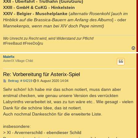
XXII - Überfahrt - Truthahn (GuruGuru)
XXIII - GmbH & CoKG - Hinkelstein
XXIV - Belgier - Muschelplanke
(
alternativ Rosenkohl [auch im
Hinblick auf die Brassica-Bauern am Anfang des Albums
] - oder
Mannekenpis, wenn man bei XIV doch Pepe nimmt)
Wo Unrecht zu Recht wird, wird Widerstand zur Pflicht!
#FreeBaud #FreeDoğru
c
Malefix
AsterIX Village Child
Re: Vorbereitung für Asterix-Spiel
B
Beitrag: # 64219
9. August 2020 14:04
e
i
Sehr schön! Ich habe mir das schon notiert, muss dann aber
t
erstmal checken, wie genau unsere Version des verrückten
r
a
Labyrinths verarbeitet ist, was zu tun wäre etc.. Wie gesagt - vielen
g
Dank für die schöne Idee, das ist notiert.
Auch nochmal Dankeschön für die erweiterte Liste.
insbesondere:
> XI - Arvernerschild - ebendieser Schild