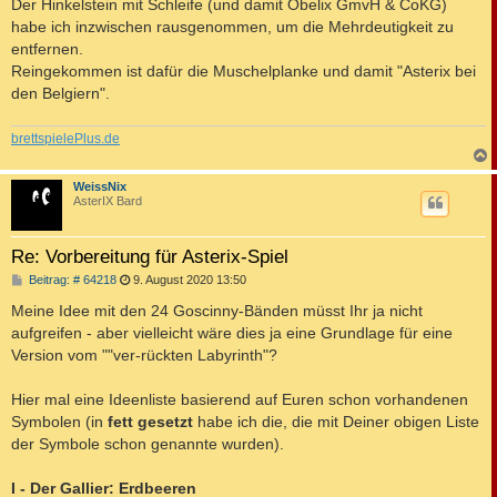
Der Hinkelstein mit Schleife (und damit Obelix GmvH & CoKG)
habe ich inzwischen rausgenommen, um die Mehrdeutigkeit zu
entfernen.
Reingekommen ist dafür die Muschelplanke und damit "Asterix bei
den Belgiern".
brettspielePlus.de
c
WeissNix
AsterIX Bard
Re: Vorbereitung für Asterix-Spiel
B
Beitrag: # 64218
9. August 2020 13:50
e
i
Meine Idee mit den 24 Goscinny-Bänden müsst Ihr ja nicht
t
aufgreifen - aber vielleicht wäre dies ja eine Grundlage für eine
r
a
Version vom ""ver-rückten Labyrinth"?
g
Hier mal eine Ideenliste basierend auf Euren schon vorhandenen
Symbolen (in
fett gesetzt
habe ich die, die mit Deiner obigen Liste
der Symbole schon genannte wurden).
I - Der Gallier: Erdbeeren