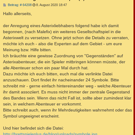
B
Beitrag: # 64208
8. August 2020 18:47
e
i
Hallo allerseits,
t
r
a
der Anregung eines Asterixliebhabers folgend habe ich damit
g
begonnen, (nach Malefix) ein weiteres Gesellschaftspiel in die
Asterixwelt zu versetzen. Ohne jetzt schon die Details zu verraten,
möchte ich euch - also die Experten auf dem Gebiet - um eure
Meinung bzw. Hilfe bitten.
Ich bräuchte eine gewisse Zuordnung von "Gegenständen" auf
Asterixabenteuer, die ein Spieler mitbringen können müsste, der
alle Abenteuer schon ein paar Mal durch hat.
Dazu möchte ich euch bitten, euch mal die verlinkte Datei
anzuschauen. Dort findet ihr nacheinander 24 Symbole. Bitte
schreibt mir - gerne einfach hintereinander weg - welche Abenteuer
ihr damit assoziiert. Es muss nicht immer der zentrale Gegenstand
des Bandes sein. Wenn das nicht Fall ist, sollte aber zumindest klar
sein, in welchem Abenteuer er vorkommt.
Bitte schreibt auch, wenn ihr Mehrdeutigkeiten wahrnehmt oder das
Symbol ungeeignet erscheint.
Und hier befindet sich die Datei:
http://brettspieleplus.de/blog/uploads/symbole.jpg