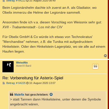
B
Beitrag: # 64222
10. August 2020 08:49
e
i
Beim Legionärshelm dachte ich zuerst an A. als Gladiator, wo
t
Obelix immerzu die Helme der Legionäre sammelt.
r
a
g
Ansonsten finde ich v.a. diesen Vorschlag von Weissnix sehr gut:
XVII - Trabantenstadt - Los mit der CIV
Für Obelix GmbH & Co würde ich etwas von Technokratus'
"Merchandise" nehmen, z.B. die Tunika mit aufgedrucktem
Hinkelstein. Oder den Hinkelstein-Lagerplatz, wo sie alle auf einem
Haufen liegen.
c
WeissNix
AsterIX Bard
Re: Vorbereitung für Asterix-Spiel
B
Beitrag: # 64225
10. August 2020 13:07
e
i
t
Malefix
hat geschrieben:
r
a
> statt Tannen dann Hinkelsteine, unter denen die Symbole
g
angebracht wären,