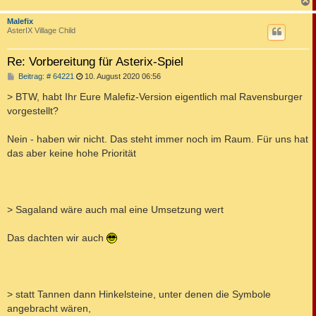
c
Malefix
AsterIX Village Child
Re: Vorbereitung für Asterix-Spiel
B
Beitrag: # 64221
10. August 2020 06:56
e
i
> BTW, habt Ihr Eure Malefiz-Version eigentlich mal Ravensburger
t
vorgestellt?
r
a
g
Nein - haben wir nicht. Das steht immer noch im Raum. Für uns hat
das aber keine hohe Priorität
> Sagaland wäre auch mal eine Umsetzung wert
Das dachten wir auch
> statt Tannen dann Hinkelsteine, unter denen die Symbole
angebracht wären,