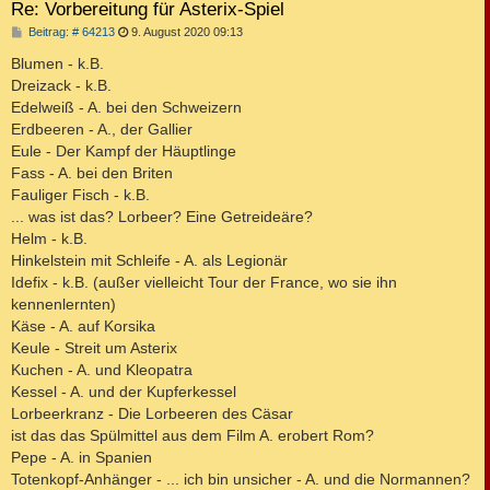
Re: Vorbereitung für Asterix-Spiel
B
Beitrag: # 64213
9. August 2020 09:13
e
i
Blumen - k.B.
t
Dreizack - k.B.
r
a
Edelweiß - A. bei den Schweizern
g
Erdbeeren - A., der Gallier
Eule - Der Kampf der Häuptlinge
Fass - A. bei den Briten
Fauliger Fisch - k.B.
... was ist das? Lorbeer? Eine Getreideäre?
Helm - k.B.
Hinkelstein mit Schleife - A. als Legionär
Idefix - k.B. (außer vielleicht Tour der France, wo sie ihn
kennenlernten)
Käse - A. auf Korsika
Keule - Streit um Asterix
Kuchen - A. und Kleopatra
Kessel - A. und der Kupferkessel
Lorbeerkranz - Die Lorbeeren des Cäsar
ist das das Spülmittel aus dem Film A. erobert Rom?
Pepe - A. in Spanien
Totenkopf-Anhänger - ... ich bin unsicher - A. und die Normannen?