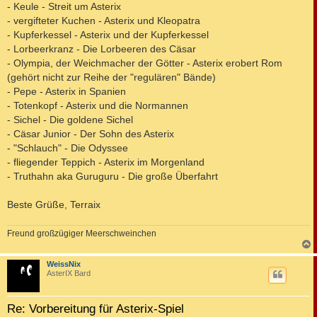
- Keule - Streit um Asterix
- vergifteter Kuchen - Asterix und Kleopatra
- Kupferkessel - Asterix und der Kupferkessel
- Lorbeerkranz - Die Lorbeeren des Cäsar
- Olympia, der Weichmacher der Götter - Asterix erobert Rom
(gehört nicht zur Reihe der "regulären" Bände)
- Pepe - Asterix in Spanien
- Totenkopf - Asterix und die Normannen
- Sichel - Die goldene Sichel
- Cäsar Junior - Der Sohn des Asterix
- "Schlauch" - Die Odyssee
- fliegender Teppich - Asterix im Morgenland
- Truthahn aka Guruguru - Die große Überfahrt
Beste Grüße, Terraix
Freund großzügiger Meerschweinchen
c
WeissNix
AsterIX Bard
Re: Vorbereitung für Asterix-Spiel