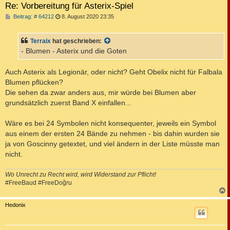
Re: Vorbereitung für Asterix-Spiel
B
Beitrag: # 64212
8. August 2020 23:35
e
i
t
Terraix
hat geschrieben:
r
a
- Blumen - Asterix und die Goten
g
Auch Asterix als Legionär, oder nicht? Geht Obelix nicht für Falbala
Blumen pflücken?
Die sehen da zwar anders aus, mir würde bei Blumen aber
grundsätzlich zuerst Band X einfallen...
Wäre es bei 24 Symbolen nicht konsequenter, jeweils ein Symbol
aus einem der ersten 24 Bände zu nehmen - bis dahin wurden sie
ja von Goscinny getextet, und viel ändern in der Liste müsste man
nicht.
Wo Unrecht zu Recht wird, wird Widerstand zur Pflicht!
#FreeBaud #FreeDoğru
c
Hedonix