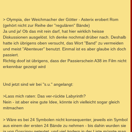
> Olympia, der Weichmacher der Götter - Asterix erobert Rom
(gehört nicht zur Reihe der "regulären" Bände)
Ja und ja! Ob das mit rein darf, hat hier wirklich heisse
Diskussionen ausgelöst. Ich denke nochmal drüber nach. Deshalb
hatte ich übrigens oben versucht, das Wort "Band" zu vermeiden
und meist "Abenteuer" benutzt. Einmal ist es aber glaube ich doch
passiert.
Richtig doof ist übrigens, dass der Passierschein A38 im Film nicht
erkennbar gezeigt wird
Und jetzt sind wir bei "s.u." angelangt:
>Lass mich raten: Das ver-rückte Labyrinth?
Nein - ist aber eine gute Idee, könnte ich vielleicht sogar gleich
mitmachen
> Wäre es bei 24 Symbolen nicht konsequenter, jeweils ein Symbol
aus einem der ersten 24 Bände zu nehmen - bis dahin wurden sie
ja von Goscinny getextet, und viel ändern in der Liste müsste man