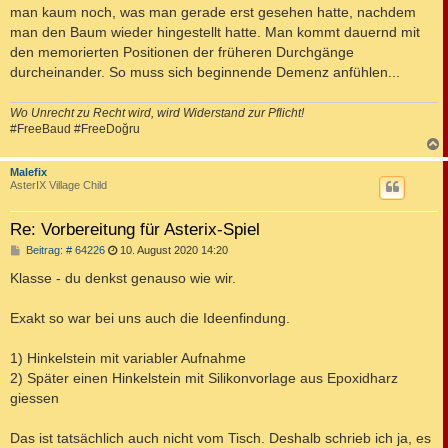
man kaum noch, was man gerade erst gesehen hatte, nachdem
man den Baum wieder hingestellt hatte. Man kommt dauernd mit
den memorierten Positionen der früheren Durchgänge
durcheinander. So muss sich beginnende Demenz anfühlen...
Wo Unrecht zu Recht wird, wird Widerstand zur Pflicht!
#FreeBaud #FreeDoğru
c
Malefix
AsterIX Village Child
Re: Vorbereitung für Asterix-Spiel
B
Beitrag: # 64226
10. August 2020 14:20
e
i
Klasse - du denkst genauso wie wir.
t
r
a
Exakt so war bei uns auch die Ideenfindung.
g
1) Hinkelstein mit variabler Aufnahme
2) Später einen Hinkelstein mit Silikonvorlage aus Epoxidharz
giessen
Das ist tatsächlich auch nicht vom Tisch. Deshalb schrieb ich ja, es