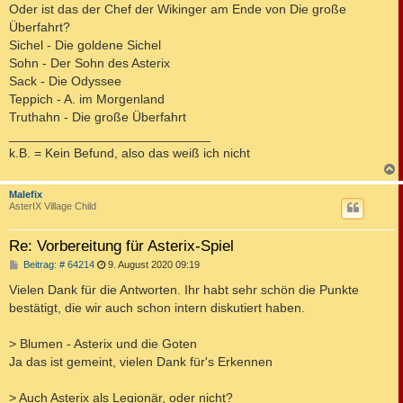
Oder ist das der Chef der Wikinger am Ende von Die große
Überfahrt?
Sichel - Die goldene Sichel
Sohn - Der Sohn des Asterix
Sack - Die Odyssee
Teppich - A. im Morgenland
Truthahn - Die große Überfahrt
____________________________
k.B. = Kein Befund, also das weiß ich nicht
c
Malefix
AsterIX Village Child
Re: Vorbereitung für Asterix-Spiel
B
Beitrag: # 64214
9. August 2020 09:19
e
i
Vielen Dank für die Antworten. Ihr habt sehr schön die Punkte
t
bestätigt, die wir auch schon intern diskutiert haben.
r
a
g
> Blumen - Asterix und die Goten
Ja das ist gemeint, vielen Dank für's Erkennen
> Auch Asterix als Legionär, oder nicht?