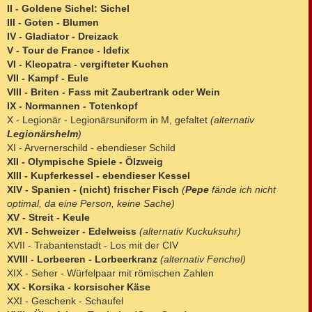
II - Goldene Sichel: Sichel
III - Goten - Blumen
IV - Gladiator - Dreizack
V - Tour de France - Idefix
VI - Kleopatra - vergifteter Kuchen
VII - Kampf - Eule
VIII - Briten - Fass mit Zaubertrank oder Wein
IX - Normannen - Totenkopf
X - Legionär - Legionärsuniform in M, gefaltet
(alternativ
Legionärshelm
)
XI - Arvernerschild - ebendieser Schild
XII - Olympische Spiele - Ölzweig
XIII - Kupferkessel - ebendieser Kessel
XIV - Spanien - (nicht) frischer Fisch
(
Pepe
fände ich nicht
optimal, da eine Person, keine Sache)
XV - Streit - Keule
XVI - Schweizer - Edelweiss
(alternativ Kuckuksuhr)
XVII - Trabantenstadt - Los mit der CIV
XVIII - Lorbeeren - Lorbeerkranz
(alternativ Fenchel)
XIX - Seher - Würfelpaar mit römischen Zahlen
XX - Korsika - korsischer Käse
XXI - Geschenk - Schaufel