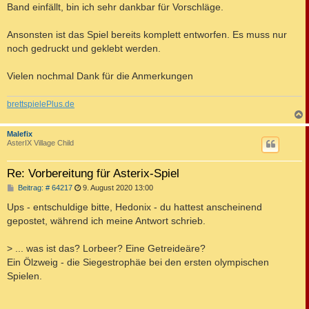
Band einfällt, bin ich sehr dankbar für Vorschläge.
Ansonsten ist das Spiel bereits komplett entworfen. Es muss nur
noch gedruckt und geklebt werden.
Vielen nochmal Dank für die Anmerkungen
brettspielePlus.de
c
Malefix
AsterIX Village Child
Re: Vorbereitung für Asterix-Spiel
B
Beitrag: # 64217
9. August 2020 13:00
e
i
Ups - entschuldige bitte, Hedonix - du hattest anscheinend
t
gepostet, während ich meine Antwort schrieb.
r
a
g
> ... was ist das? Lorbeer? Eine Getreideäre?
Ein Ölzweig - die Siegestrophäe bei den ersten olympischen
Spielen.