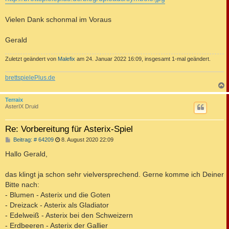
Vielen Dank schonmal im Voraus
Gerald
Zuletzt geändert von
Malefix
am 24. Januar 2022 16:09, insgesamt 1-mal geändert.
brettspielePlus.de
c
Terraix
AsterIX Druid
Re: Vorbereitung für Asterix-Spiel
B
Beitrag: # 64209
8. August 2020 22:09
e
i
Hallo Gerald,
t
r
a
das klingt ja schon sehr vielversprechend. Gerne komme ich Deiner
g
Bitte nach:
- Blumen - Asterix und die Goten
- Dreizack - Asterix als Gladiator
- Edelweiß - Asterix bei den Schweizern
- Erdbeeren - Asterix der Gallier