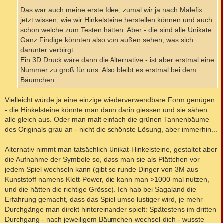
Das war auch meine erste Idee, zumal wir ja nach Malefix
jetzt wissen, wie wir Hinkelsteine herstellen können und auch
schon welche zum Testen hätten. Aber - die sind alle Unikate.
Ganz Findige könnten also von außen sehen, was sich
darunter verbirgt.
Ein 3D Druck wäre dann die Alternative - ist aber erstmal eine
Nummer zu groß für uns. Also bleibt es erstmal bei dem
Bäumchen.
Vielleicht würde ja eine einzige wiederverwendbare Form genügen
- die Hinkelsteine könnte man dann darin giessen und sie sähen
alle gleich aus. Oder man malt einfach die grünen Tannenbäume
des Originals grau an - nicht die schönste Lösung, aber immerhin...
Alternativ nimmt man tatsächlich Unikat-Hinkelsteine, gestaltet aber
die Aufnahme der Symbole so, dass man sie als Plättchen vor
jedem Spiel wechseln kann (gibt so runde Dinger von 3M aus
Kunststoff namens Klett-Power, die kann man >1000 mal nutzen,
und die hätten die richtige Grösse). Ich hab bei Sagaland die
Erfahrung gemacht, dass das Spiel umso lustiger wird, je mehr
Durchgänge man direkt hintereinander spielt: Spätestens im dritten
Durchgang - nach jeweiligem Bäumchen-wechsel-dich - wusste