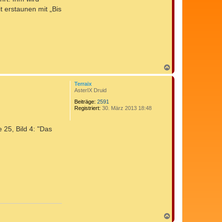
t erstaunen mit „Bis
N
a
c
Terraix
h
AsterIX Druid
o
b
Beiträge:
2591
Registriert:
30. März 2013 18:48
e
n
 25, Bild 4: "Das
N