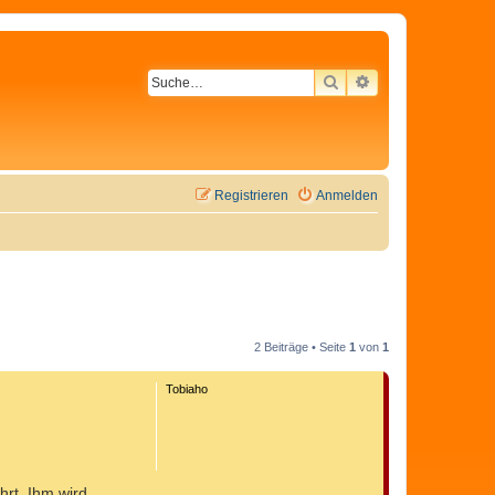
SUCHE
ERWEITERTE SU
Registrieren
Anmelden
2 Beiträge • Seite
1
von
1
Tobiaho
hrt. Ihm wird