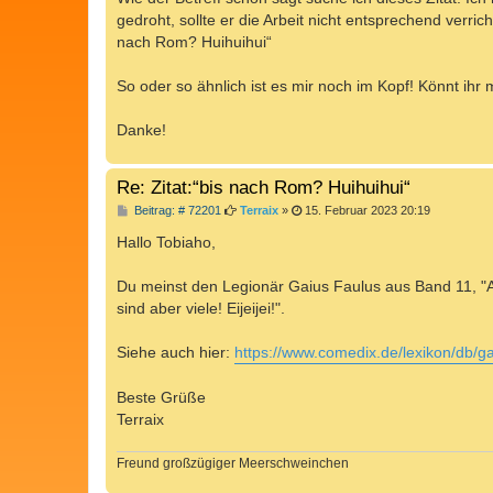
g
gedroht, sollte er die Arbeit nicht entsprechend verri
nach Rom? Huihuihui“
So oder so ähnlich ist es mir noch im Kopf! Könnt ihr 
Danke!
Re: Zitat:“bis nach Rom? Huihuihui“
B
Beitrag: # 72201
Terraix
»
15. Februar 2023 20:19
e
i
Hallo Tobiaho,
t
r
a
Du meinst den Legionär Gaius Faulus aus Band 11, "Ast
g
sind aber viele! Eijeijei!".
Siehe auch hier:
https://www.comedix.de/lexikon/db/g
Beste Grüße
Terraix
Freund großzügiger Meerschweinchen