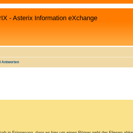
rIX - Asterix Information eXchange
d Antworten
EITERTE SUCHE
h hab in Erinnerung, dass es hier um einen Römer geht der Fliesen abke