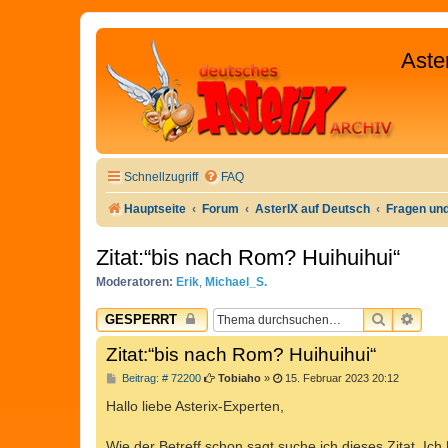
Aste
Schnellzugriff
FAQ
Hauptseite
Forum
AsterIX auf Deutsch
Fragen un
Zitat:“bis nach Rom? Huihuihui“
Moderatoren:
Erik
,
Michael_S.
SUCHE
ERW
GESPERRT
Zitat:“bis nach Rom? Huihuihui“
B
Beitrag: # 72200
Tobiaho
»
15. Februar 2023 20:12
e
i
Hallo liebe Asterix-Experten,
t
r
a
Wie der Betreff schon sagt suche ich dieses Zitat. Ic