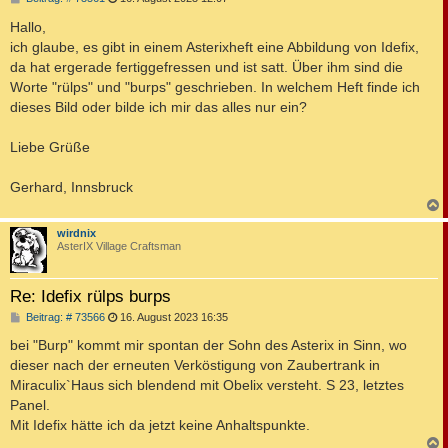
e
i
Hallo,
t
ich glaube, es gibt in einem Asterixheft eine Abbildung von Idefix,
r
a
da hat ergerade fertiggefressen und ist satt. Über ihm sind die
g
Worte "rülps" und "burps" geschrieben. In welchem Heft finde ich
dieses Bild oder bilde ich mir das alles nur ein?
Liebe Grüße
Gerhard, Innsbruck
c
wirdnix
AsterIX Village Craftsman
Re: Idefix rülps burps
B
Beitrag: # 73566
16. August 2023 16:35
e
i
bei "Burp" kommt mir spontan der Sohn des Asterix in Sinn, wo
t
dieser nach der erneuten Verköstigung von Zaubertrank in
r
a
Miraculix`Haus sich blendend mit Obelix versteht. S 23, letztes
g
Panel.
Mit Idefix hätte ich da jetzt keine Anhaltspunkte.