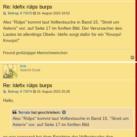
Re: Idefix rülps burps
B
Beitrag: # 73570
16. August 2023 18:52
e
i
Also "Rülps" kommt laut Volltextsuche in Band 15, "Streit um
t
Asterix" vor; auf Seite 17 im fünften Bild. Der Verursacher des
r
a
Lautes ist allerdings Obelix. Idefix sorgt dafür für ein "Knurps!
g
Knurps!"
Freund großzügiger Meerschweinchen
c
Erik
AsterIX Druid
Re: Idefix rülps burps
B
Beitrag: # 73574
16. August 2023 20:28
e
i
Hallo,
t
r
a
Terraix
hat geschrieben:
g
Also "Rülps" kommt laut Volltextsuche in Band 15, "Streit um
Asterix" vor; auf Seite 17 im fünften Bild.
es war senerzeit bei dem Errichten der Volltextsuche den