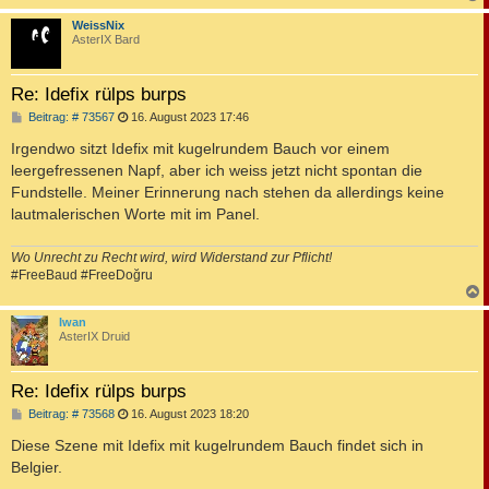
c
WeissNix
AsterIX Bard
Re: Idefix rülps burps
B
Beitrag: # 73567
16. August 2023 17:46
e
i
Irgendwo sitzt Idefix mit kugelrundem Bauch vor einem
t
leergefressenen Napf, aber ich weiss jetzt nicht spontan die
r
a
Fundstelle. Meiner Erinnerung nach stehen da allerdings keine
g
lautmalerischen Worte mit im Panel.
Wo Unrecht zu Recht wird, wird Widerstand zur Pflicht!
#FreeBaud #FreeDoğru
c
Iwan
AsterIX Druid
Re: Idefix rülps burps
B
Beitrag: # 73568
16. August 2023 18:20
e
i
Diese Szene mit Idefix mit kugelrundem Bauch findet sich in
t
Belgier.
r
a