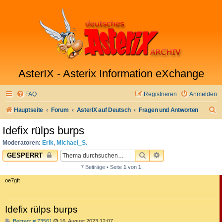
AsterIX - Asterix Information eXchange
FAQ
Registrieren
Anmelden
S
Hauptseite
Forum
AsterIX auf Deutsch
Fragen und Antworten
u
Idefix rülps burps
c
Moderatoren:
Erik
,
Michael_S.
h
SUCHE
ERWEITERTE SUC
GESPERRT
e
7 Beiträge • Seite
1
von
1
oe7gft
Idefix rülps burps
B
Beitrag: # 73561
16. August 2023 12:07