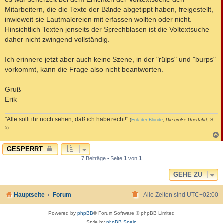
Mitarbeitern, die die Texte der Bände abgetippt haben, freigestellt,
inwieweit sie Lautmalereien mit erfassen wollten oder nicht.
Hinsichtlich Texten jenseits der Sprechblasen ist die Voltextsuche
daher nicht zwingend vollständig.
Ich erinnere jetzt aber auch keine Szene, in der "rülps" und "burps"
vorkommt, kann die Frage also nicht beantworten.
Gruß
Erik
"Alle sollt ihr noch sehen, daß ich habe recht!"
(
Erik der Blonde
,
Die große Überfahrt
, S.
5)
c
GESPERRT
7 Beiträge • Seite
1
von
1
GEHE ZU
Hauptseite
Forum
Alle Zeiten sind
UTC+02:00
Powered by
phpBB
® Forum Software © phpBB Limited
Style by
phpBB Spain