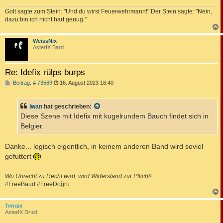
g
Gott sagte zum Stein: "Und du wirst Feuerwehrmann!" Der Stein sagte: "Nein,
dazu bin ich nicht hart genug."
c
WeissNix
AsterIX Bard
Re: Idefix rülps burps
B
Beitrag: # 73569
16. August 2023 18:40
e
i
t
Iwan
hat geschrieben:
r
a
Diese Szene mit Idefix mit kugelrundem Bauch findet sich in
g
Belgier.
Danke... logisch eigentlich, in keinem anderen Band wird soviel
gefuttert
Wo Unrecht zu Recht wird, wird Widerstand zur Pflicht!
#FreeBaud #FreeDoğru
c
Terraix
AsterIX Druid