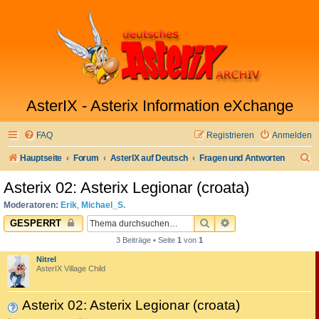
AsterIX - Asterix Information eXchange
FAQ
Registrieren
Anmelden
S
Hauptseite
Forum
AsterIX auf Deutsch
Fragen und Antworten
u
Asterix 02: Asterix Legionar (croata)
c
Moderatoren:
Erik
,
Michael_S.
h
SUCHE
ERWEITERTE SUC
GESPERRT
e
3 Beiträge • Seite
1
von
1
Nitrel
AsterIX Village Child
Asterix 02: Asterix Legionar (croata)