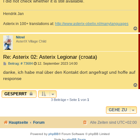
I did not check whether it is still available.
g
Hendrik Jan
Asterix in 100+ translations at:
http://www.asterix-obelix.nl/manylanguages
c
Nitrel
AsterIX Village Child
Re: Asterix 02: Asterix Legionar (croata)
B
Beitrag: # 73684
12. September 2023 14:00
e
i
danke, ich habe mal über den Kontakt dort angefragt und hoffe auf
t
response
r
a
g
c
GESPERRT
3 Beiträge • Seite
1
von
1
GEHE ZU
Hauptseite
Forum
Alle Zeiten sind
UTC+02:00
Powered by
phpBB
® Forum Software © phpBB Limited
Style by
phpBB Spain