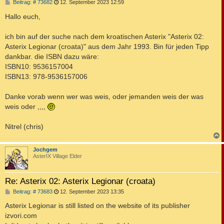
B
Beitrag: # 73682
12. September 2023 12:59
e
i
Hallo euch,
t
r
a
ich bin auf der suche nach dem kroatischen Asterix "Asterix 02:
g
Asterix Legionar (croata)" aus dem Jahr 1993. Bin für jeden Tipp
dankbar. die ISBN dazu wäre:
ISBN10: 9536157004
ISBN13: 978-9536157006
Danke vorab wenn wer was weis, oder jemanden weis der was
weis oder ,,,,
Nitrel (chris)
c
Jochgem
AsterIX Village Elder
Re: Asterix 02: Asterix Legionar (croata)
B
Beitrag: # 73683
12. September 2023 13:35
e
i
Asterix Legionar is still listed on the website of its publisher
t
izvori.com
r
a