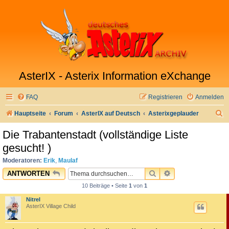
AsterIX - Asterix Information eXchange
FAQ
Registrieren
Anmelden
S
Hauptseite
Forum
AsterIX auf Deutsch
Asterixgeplauder
u
Die Trabantenstadt (vollständige Liste
c
gesucht! )
h
Moderatoren:
Erik
,
Maulaf
e
SUCHE
ERWEITERTE SU
ANTWORTEN
10 Beiträge • Seite
1
von
1
Nitrel
AsterIX Village Child