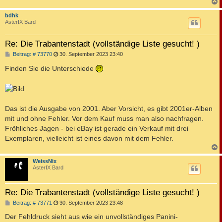
c
bdhk
AsterIX Bard
Re: Die Trabantenstadt (vollständige Liste gesucht! )
B
Beitrag: # 73770
30. September 2023 23:40
e
i
Finden Sie die Unterschiede
t
r
a
g
Das ist die Ausgabe von 2001. Aber Vorsicht, es gibt 2001er-Alben
mit und ohne Fehler. Vor dem Kauf muss man also nachfragen.
Fröhliches Jagen - bei eBay ist gerade ein Verkauf mit drei
Exemplaren, vielleicht ist eines davon mit dem Fehler.
c
WeissNix
AsterIX Bard
Re: Die Trabantenstadt (vollständige Liste gesucht! )
B
Beitrag: # 73771
30. September 2023 23:48
e
i
Der Fehldruck sieht aus wie ein unvollständiges Panini-
t