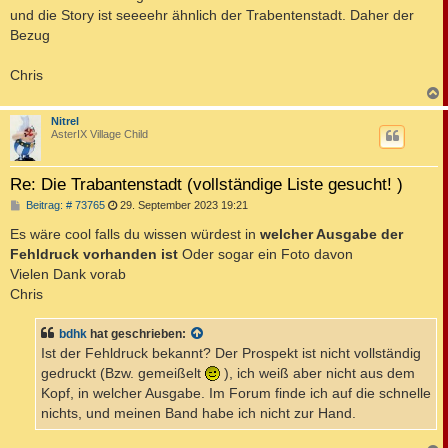
t
und die Story ist seeeehr ähnlich der Trabentenstadt. Daher der
r
a
Bezug
g
Chris
c
Nitrel
AsterIX Village Child
Re: Die Trabantenstadt (vollständige Liste gesucht! )
B
Beitrag: # 73765
29. September 2023 19:21
e
i
Es wäre cool falls du wissen würdest in
welcher Ausgabe der
t
Fehldruck vorhanden ist
Oder sogar ein Foto davon
r
a
Vielen Dank vorab
g
Chris
bdhk
hat geschrieben:
Ist der Fehldruck bekannt? Der Prospekt ist nicht vollständig
gedruckt (Bzw. gemeißelt
), ich weiß aber nicht aus dem
Kopf, in welcher Ausgabe. Im Forum finde ich auf die schnelle
nichts, und meinen Band habe ich nicht zur Hand.