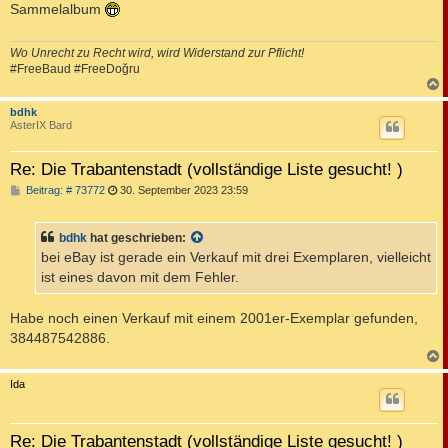
Sammelalbum
r
a
g
Wo Unrecht zu Recht wird, wird Widerstand zur Pflicht!
#FreeBaud #FreeDoğru
c
bdhk
AsterIX Bard
Re: Die Trabantenstadt (vollständige Liste gesucht! )
B
Beitrag: # 73772
30. September 2023 23:59
e
i
t
bdhk
hat geschrieben:
r
a
bei eBay ist gerade ein Verkauf mit drei Exemplaren, vielleicht
g
ist eines davon mit dem Fehler.
Habe noch einen Verkauf mit einem 2001er-Exemplar gefunden,
384487542886.
c
Ida
Re: Die Trabantenstadt (vollständige Liste gesucht! )