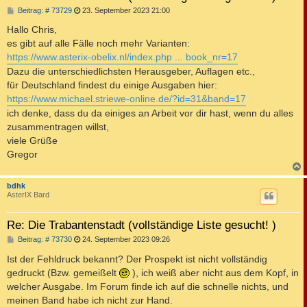
B
Beitrag: # 73729
23. September 2023 21:00
e
i
Hallo Chris,
t
es gibt auf alle Fälle noch mehr Varianten:
r
a
https://www.asterix-obelix.nl/index.php ... book_nr=17
g
Dazu die unterschiedlichsten Herausgeber, Auflagen etc.,
für Deutschland findest du einige Ausgaben hier:
https://www.michael.striewe-online.de/?id=31&band=17
ich denke, dass du da einiges an Arbeit vor dir hast, wenn du alles
zusammentragen willst,
viele Grüße
Gregor
c
bdhk
AsterIX Bard
Re: Die Trabantenstadt (vollständige Liste gesucht! )
B
Beitrag: # 73730
24. September 2023 09:26
e
i
Ist der Fehldruck bekannt? Der Prospekt ist nicht vollständig
t
gedruckt (Bzw. gemeißelt
), ich weiß aber nicht aus dem Kopf, in
r
a
welcher Ausgabe. Im Forum finde ich auf die schnelle nichts, und
g
meinen Band habe ich nicht zur Hand.