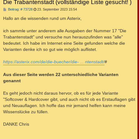
Die Trabantenstadt (vollständige Liste gesucht! )
B
Beitrag: # 73728
23. September 2023 15:54
e
i
Hallo an die wissenden rund um Asterix,
t
r
a
ich sammle unter anderem alle Ausgaben der Nummer 17 "Die
g
Trabantenstadt" und versuche nun herauszufinden was "alle"
bedeutet. Ich habe im Internet eine Seite gefunden welche die
Varianten denke ich so gut wie möglich auflistet.
https://asterix.com/de/die-buecher/die- ... ntenstadt/
#
Aus dieser Seite werden 22 unterschiedliche Varianten
genannt
Es geht jedoch nicht daraus hervor, ob es für jede Variante
"Softcover & Hardcover gibt, und auch nicht ob es Erstauflagen gibt
und Neuauflagen. Ich hoffe das mir jemand helfen kann meine
Wissenslücke zu füllen.
DANKE Chris