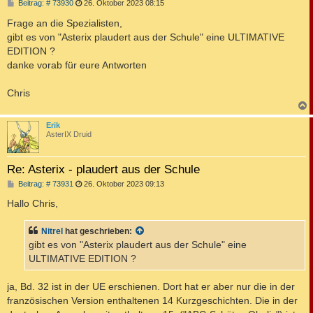
B
Beitrag: # 73930
26. Oktober 2023 08:15
e
i
Frage an die Spezialisten,
t
gibt es von "Asterix plaudert aus der Schule" eine ULTIMATIVE
r
a
EDITION ?
g
danke vorab für eure Antworten
Chris
c
Erik
AsterIX Druid
Re: Asterix - plaudert aus der Schule
B
Beitrag: # 73931
26. Oktober 2023 09:13
e
i
Hallo Chris,
t
r
a
Nitrel
hat geschrieben:
g
gibt es von "Asterix plaudert aus der Schule" eine
ULTIMATIVE EDITION ?
ja, Bd. 32 ist in der UE erschienen. Dort hat er aber nur die in der
französischen Version enthaltenen 14 Kurzgeschichten. Die in der