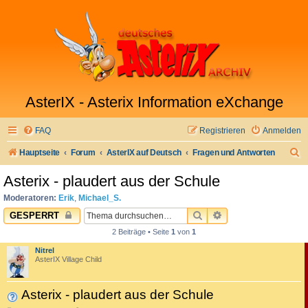
AsterIX - Asterix Information eXchange
FAQ
Registrieren
Anmelden
S
Hauptseite
Forum
AsterIX auf Deutsch
Fragen und Antworten
u
Asterix - plaudert aus der Schule
c
Moderatoren:
Erik
,
Michael_S.
h
SUCHE
ERWEITERTE SUC
GESPERRT
e
2 Beiträge • Seite
1
von
1
Nitrel
AsterIX Village Child
Asterix - plaudert aus der Schule