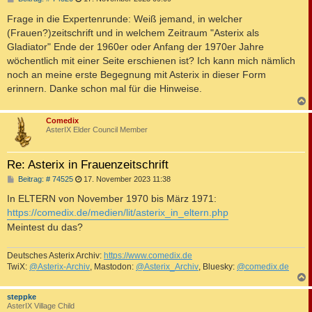
e
i
Frage in die Expertenrunde: Weiß jemand, in welcher
t
(Frauen?)zeitschrift und in welchem Zeitraum "Asterix als
r
a
Gladiator" Ende der 1960er oder Anfang der 1970er Jahre
g
wöchentlich mit einer Seite erschienen ist? Ich kann mich nämlich
noch an meine erste Begegnung mit Asterix in dieser Form
erinnern. Danke schon mal für die Hinweise.
c
Comedix
AsterIX Elder Council Member
Re: Asterix in Frauenzeitschrift
B
Beitrag: # 74525
17. November 2023 11:38
e
i
In ELTERN von November 1970 bis März 1971:
t
https://comedix.de/medien/lit/asterix_in_eltern.php
r
a
Meintest du das?
g
Deutsches Asterix Archiv:
https://www.comedix.de
TwiX:
@Asterix-Archiv
, Mastodon:
@Asterix_Archiv
, Bluesky:
@comedix.de
c
steppke
AsterIX Village Child