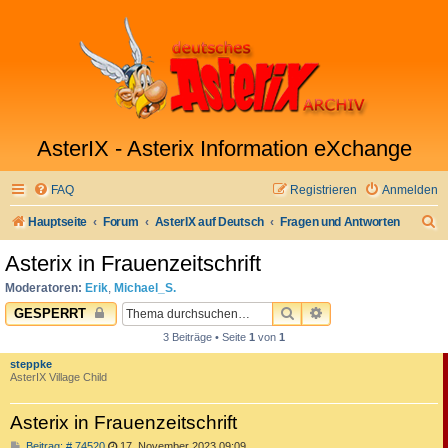
AsterIX - Asterix Information eXchange
FAQ
Registrieren
Anmelden
S
Hauptseite
Forum
AsterIX auf Deutsch
Fragen und Antworten
u
Asterix in Frauenzeitschrift
c
Moderatoren:
Erik
,
Michael_S.
h
SUCHE
ERWEITERTE SUC
GESPERRT
e
3 Beiträge • Seite
1
von
1
steppke
AsterIX Village Child
Asterix in Frauenzeitschrift
B
Beitrag: # 74520
17. November 2023 09:09