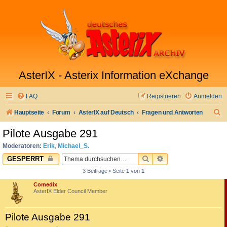
AsterIX - Asterix Information eXchange
FAQ
Registrieren
Anmelden
S
Hauptseite
Forum
AsterIX auf Deutsch
Fragen und Antworten
u
Pilote Ausgabe 291
c
Moderatoren:
Erik
,
Michael_S.
h
SUCHE
ERWEITERTE SUC
GESPERRT
e
3 Beiträge • Seite
1
von
1
Comedix
AsterIX Elder Council Member
Pilote Ausgabe 291