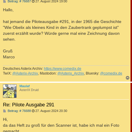
B
Beitrag: # 76687
27. August 2024 19:00
e
i
Hallo,
t
r
a
hat jemand die Piloteausgabe #291, in der 1965 die Geschichte
g
"Wie Obelix als kleines Kind in den Zaubertrank geplumpst ist"
zuerst erzählt wurde? Würde gerne mal eine Zeichnung davon
sehen.
Gruß
Marco
Deutsches Asterix Archiv:
https://www.comedix.de
TwiX:
@Asterix-Archiv
, Mastodon:
@Asterix_Archiv
, Bluesky:
@comedix.de
c
Maulaf
AsterIX Druid
Re: Pilote Ausgabe 291
B
Beitrag: # 76688
27. August 2024 20:30
e
i
Hi,
t
da das Heft zu groß für den Scanner ist, habe ich mal ein Foto
r
a
gemacht,