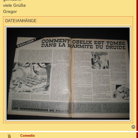
g
viele Grüße
Gregor
DATEIANHÄNGE
c
Comedix