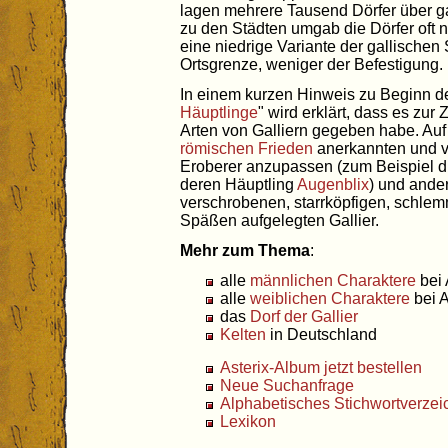
lagen mehrere Tausend Dörfer über 
zu den Städten umgab die Dörfer oft 
eine niedrige Variante der gallischen 
Ortsgrenze, weniger der Befestigung.
In einem kurzen Hinweis zu Beginn d
Häuptlinge
" wird erklärt, dass es zu
Arten von Galliern gegeben habe. Auf 
römischen Frieden
anerkannten und ve
Eroberer anzupassen (zum Beispiel di
deren Häuptling
Augenblix
) und ande
verschrobenen, starrköpfigen, schle
Späßen aufgelegten Gallier.
Mehr zum Thema
:
alle
männlichen Charaktere
bei 
alle
weiblichen Charaktere
bei A
das
Dorf der Gallier
Kelten
in Deutschland
Asterix-Album jetzt bestellen
Neue Suchanfrage
Alphabetisches Stichwortverzei
Lexikon