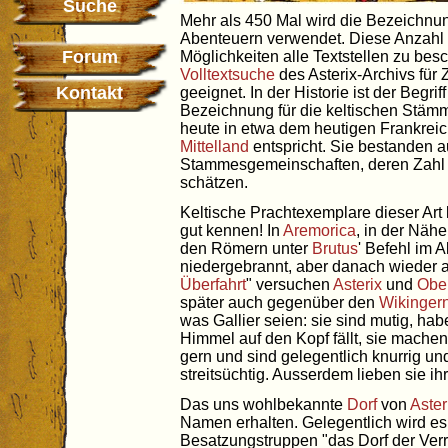
Suche
Mehr als 450 Mal wird die Bezeichnung
Abenteuern verwendet. Diese Anzahl ü
Forum
Möglichkeiten alle Textstellen zu besc
Volltextsuche
des Asterix-Archivs fü
Kontakt
geeignet. In der Historie ist der Begrif
Bezeichnung für die keltischen Stäm
heute in etwa dem heutigen Frankrei
Mittelland
entspricht. Sie bestanden 
Stammesgemeinschaften, deren Zahl H
schätzen.
Keltische Prachtexemplare dieser Art
gut kennen! In
Aremorica
, in der Näh
den Römern unter
Brutus
' Befehl im 
niedergebrannt, aber danach wieder a
Überfahrt
" versuchen
Asterix
und
Obel
später auch gegenüber den
Wikinger
was Gallier seien: sie sind mutig, ha
Himmel auf den Kopf fällt, sie mache
gern und sind gelegentlich knurrig un
streitsüchtig. Ausserdem lieben sie ih
Das uns wohlbekannte
Dorf
von
Aster
Namen erhalten. Gelegentlich wird e
Besatzungstruppen "das Dorf der Ver